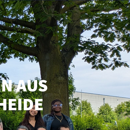
MENÜ
N AUS
HEIDE