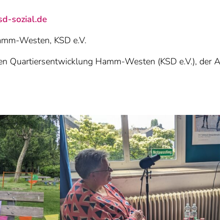
d-sozial.de
Hamm-Westen, KSD e.V.
hten Quartiersentwicklung Hamm-Westen (KSD e.V.), der 