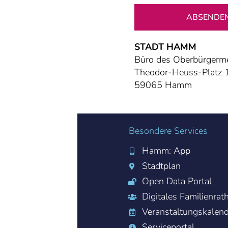
ABSENDE
STADT HAMM
Büro des Oberbürgerme
Theodor-Heuss-Platz 
59065 Hamm
Besondere Services
Hamm: App
Stadtplan
Open Data Portal
Digitales Familienrat
Veranstaltungskalen
Serviceportal