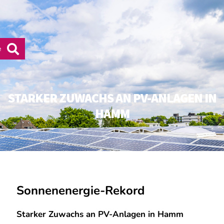
MENÜ
e
STARKER ZUWACHS AN PV-ANLAGEN IN
HAMM
Sonnenenergie-Rekord
Starker Zuwachs an PV-Anlagen in Hamm