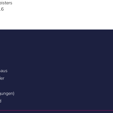
isters
16
haus
der
gungen)
d