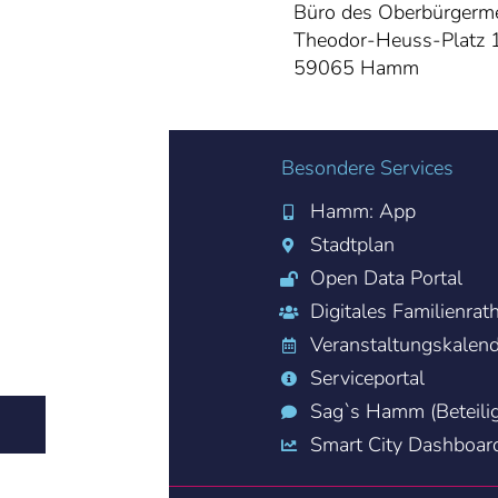
Büro des Oberbürgerme
Theodor-Heuss-Platz 
59065 Hamm
Besondere Services
Hamm: App
Stadtplan
Open Data Portal
Digitales Familienrat
Veranstaltungskalen
Serviceportal
Sag`s Hamm (Beteili
Smart City Dashboar